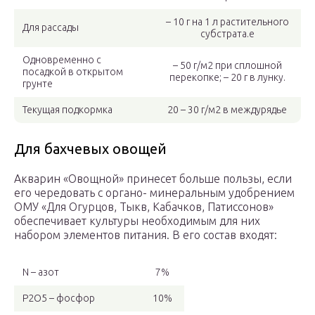
– 10 г на 1 л растительного
Для рассады
субстрата.е
Одновременно с
– 50 г/м2 при сплошной
посадкой в открытом
перекопке; – 20 г в лунку.
грунте
Текущая подкормка
20 – 30 г/м2 в междурядье
Для бахчевых овощей
Акварин «Овощной» принесет больше пользы, если
его чередовать с органо- минеральным удобрением
ОМУ «Для Огурцов, Тыкв, Кабачков, Патиссонов»
обеспечивает культуры необходимым для них
набором элементов питания. В его состав входят:
N – азот
7%
P2O5 – фосфор
10%