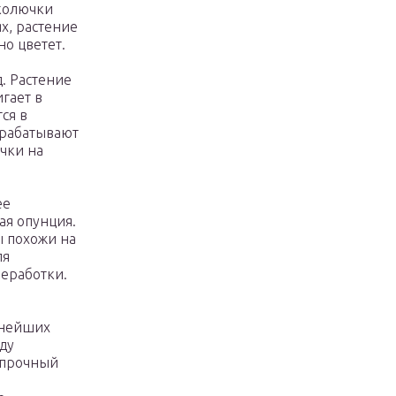
 колючки
х, растение
но цветет.
. Растение
гает в
ся в
ырабатывают
чки на
ее
ая опунция.
ды похожи на
ля
реработки.
пнейших
ду
 прочный