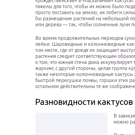
«рождественские» и «пасхальные» кактусы
тяжелы для того, чтобы их можно было подв
просто поставить на землю, их побеги сил
бы размещение растений на небольшой пол
или дерева — так, чтобы солнечные лучи п
Во время продолжительных периодов сухой
лейки. Шаровидные и колонновидные какту
том месте, где от дождя их защищает высту
растения следует соответствующим образо
о том, что южная стена дома аккумулирует 
жарким; с другой стороны, целая группа к
также некоторые колонновидные кактусы 
быстрой пересушки почвы, горшки этих ра
остальном действительны те же соображени
Разновидности кактусов
В зависим
можно ра