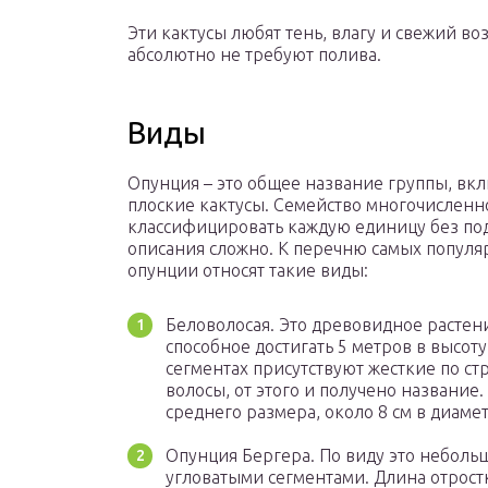
Эти кактусы любят тень, влагу и свежий во
абсолютно не требуют полива.
Виды
Опунция – это общее название группы, в
плоские кактусы. Семейство многочисленн
классифицировать каждую единицу без по
описания сложно. К перечню самых попул
опунции относят такие виды:
Беловолосая. Это древовидное растен
способное достигать 5 метров в высоту
сегментах присутствуют жесткие по ст
волосы, от этого и получено название.
среднего размера, около 8 см в диамет
Опунция Бергера. По виду это небольш
угловатыми сегментами. Длина отрост