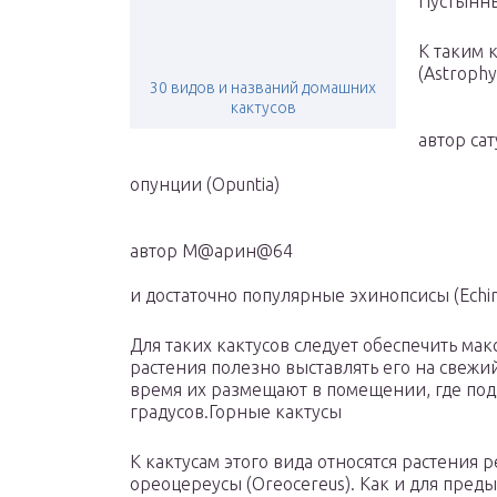
Пустынны
К таким 
(Astrophy
30 видов и названий домашних
кактусов
автор са
опунции (Opuntia)
автор М@арин@64
и достаточно популярные эхинопсисы (Echin
Для таких кактусов следует обеспечить ма
растения полезно выставлять его на свежий
время их размещают в помещении, где подд
градусов.Горные кактусы
К кактусам этого вида относятся растения р
ореоцереусы (Oreocereus). Как и для преды