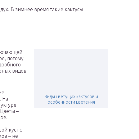
здух. В зимнее время такие кактусы
ключающей
ое, потому
дробного
ярных видов
ие,
Виды цветущих кактусов и
. На
особенности цветения
руктуре
 Цветы –
ре.
ой куст с
ков – не