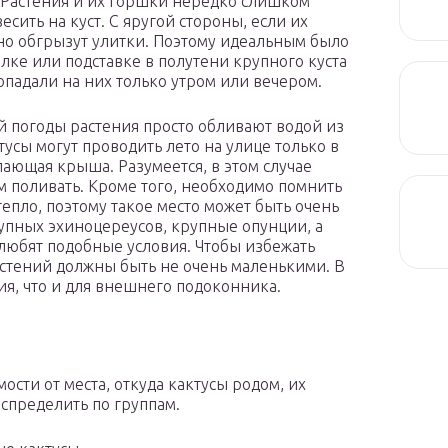
. Растения и их горшки нередко слишком
есить на куст. С яругой стороны, если их
ьно обгрызут улитки. Поэтому идеальным было
ке или подставке в полутени крупного куста
опадали на них только утром или вечером.
 погоды растения просто обливают водой из
сы могут проводить лето на улице только в
пающая крыша. Разумеется, в этом случае
м поливать. Кроме того, необходимо помнить
тепло, поэтому такое место может быть очень
рупных эхиноцереусов, крупные опунции, а
любят подобные условия. Чтобы избежать
стений должны быть не очень маленькими. В
я, что и для внешнего подоконника.
ости от места, откуда кактусы родом, их
спределить по группам.