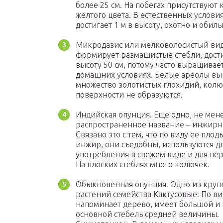
более 25 см. На побегах присутствуют
желтого цвета. В естественных условия
достигает 1 м в высоту, охотно и обиль
Микродазис или мелковолосистый вид
формирует размашистые стебли, дости
высоту 50 см, потому часто выращивает
домашних условиях. Белые ареолы в
множество золотистых глохидий, колю
поверхности не образуются.
Индийская опунция. Еще одно, не мен
распространенное название – инжирн
Связано это с тем, что по виду ее пло
инжир, они съедобны, используются д
употребления в свежем виде и для пе
На плоских стеблях много колючек.
Обыкновенная опунция. Одно из кру
растений семейства Кактусовые. По ви
напоминает дерево, имеет большой и
основной стебель средней величины.