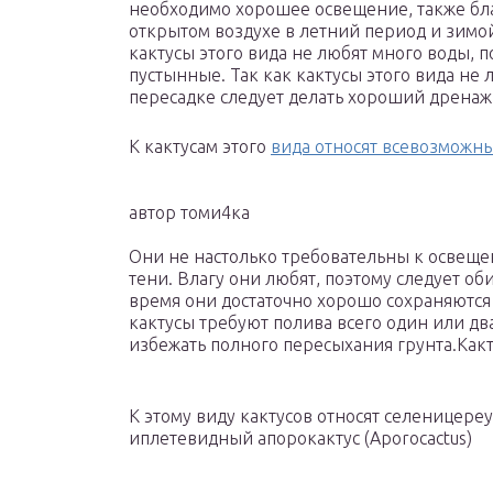
необходимо хорошее освещение, также бл
открытом воздухе в летний период и зимой
кактусы этого вида не любят много воды, п
пустынные. Так как кактусы этого вида не 
пересадке следует делать хороший дренаж
К кактусам этого
вида относят всевозмож
автор томи4ка
Они не настолько требовательны к освеще
тени. Влагу они любят, поэтому следует об
время они достаточно хорошо сохраняются 
кактусы требуют полива всего один или два
избежать полного пересыхания грунта.Какт
К этому виду кактусов относят селеницереус
иплетевидный апорокактус (Aporocactus)