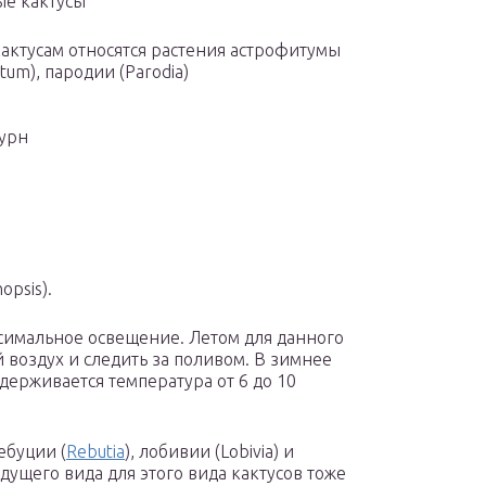
е кактусы
кактусам относятся растения астрофитумы
tum), пародии (Parodia)
турн
opsis).
ксимальное освещение. Летом для данного
 воздух и следить за поливом. В зимнее
ерживается температура от 6 до 10
ебуции (
Rebutia
), лобивии (Lobivia) и
дущего вида для этого вида кактусов тоже