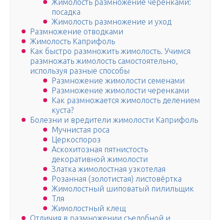
Жимолость размножение черенками:
посадка
Жимолость размножение и уход
Размножение отводками
Жимолость Каприфоль
Как быстро размножить жимолость. Учимся
размножать жимолость самостоятельно,
используя разные способы
Размножение жимолости семенами
Размножение жимолости черенками
Как размножается жимолость делением
куста?
Болезни и вредители жимолости Каприфоль
Мучнистая роса
Церкоспороз
Аскохитозная пятнистость
декоративной жимолости
Златка жимолостная узкотелая
Розанная (золотистая) листовёртка
Жимолостный шиповатый пилильщик
Тля
Жимолостный клещ
Отличия в размножении съедобной и