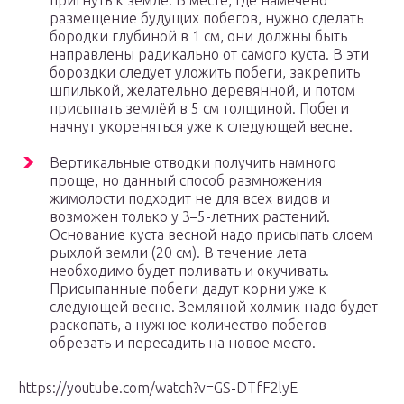
пригнуть к земле. В месте, где намечено
размещение будущих побегов, нужно сделать
бородки глубиной в 1 см, они должны быть
направлены радикально от самого куста. В эти
бороздки следует уложить побеги, закрепить
шпилькой, желательно деревянной, и потом
присыпать землёй в 5 см толщиной. Побеги
начнут укореняться уже к следующей весне.
Вертикальные отводки получить намного
проще, но данный способ размножения
жимолости подходит не для всех видов и
возможен только у 3–5-летних растений.
Основание куста весной надо присыпать слоем
рыхлой земли (20 см). В течение лета
необходимо будет поливать и окучивать.
Присыпанные побеги дадут корни уже к
следующей весне. Земляной холмик надо будет
раскопать, а нужное количество побегов
обрезать и пересадить на новое место.
https://youtube.com/watch?v=GS-DTfF2lyE