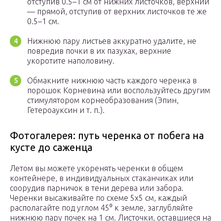
отступив 0.5–1 см от нижних листочков, верхний
— прямой, отступив от верхних листочков те же
0.5–1 см.
Нижнюю пару листьев аккуратно удалите, не
повредив почки в их пазухах, верхние
укоротите наполовину.
Обмакните нижнюю часть каждого черенка в
порошок Корневина или воспользуйтесь другим
стимулятором корнеобразования (Эпин,
Гетероауксин и т. п.).
Фотогалерея: путь черенка от побега на
кусте до саженца
Летом вы можете укоренять черенки в общем
контейнере, в индивидуальных стаканчиках или
соорудив парничок в тени дерева или забора.
Черенки высаживайте по схеме 5х5 см, каждый
располагайте под углом 45⁰ к земле, заглубляйте
нижнюю пару почек на 1 см. Листочки, оставшиеся на