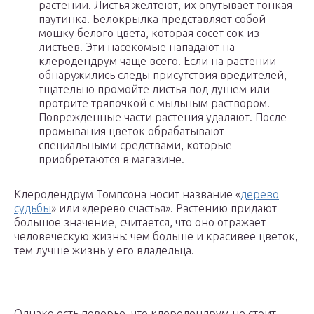
растении. Листья желтеют, их опутывает тонкая
паутинка. Белокрылка представляет собой
мошку белого цвета, которая сосет сок из
листьев. Эти насекомые нападают на
клеродендрум чаще всего. Если на растении
обнаружились следы присутствия вредителей,
тщательно промойте листья под душем или
протрите тряпочкой с мыльным раствором.
Поврежденные части растения удаляют. После
промывания цветок обрабатывают
специальными средствами, которые
приобретаются в магазине.
Клеродендрум Томпсона носит название «
дерево
судьбы
» или «дерево счастья». Растению придают
большое значение, считается, что оно отражает
человеческую жизнь: чем больше и красивее цветок,
тем лучше жизнь у его владельца.
Однако есть поверье, что клеродендрум не стоит