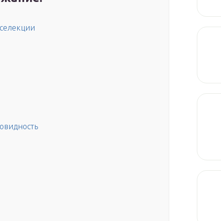
 селекции
новидность