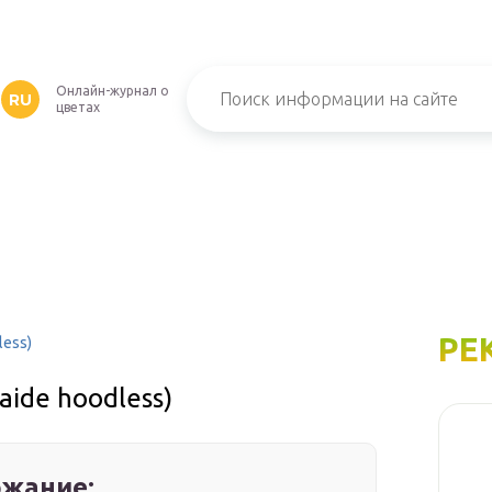
Онлайн-журнал о
RU
цветах
РЕ
less)
aide hoodless)
жание: