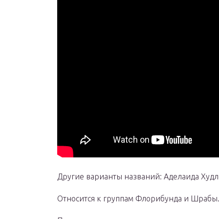
Другие варианты названий: Аделаида Худлес
Относится к группам Флорибунда и Шрабы