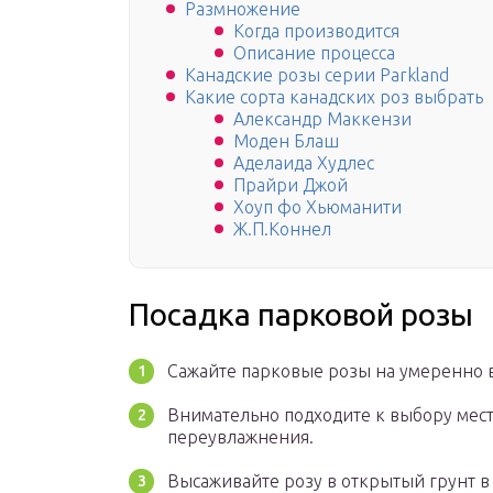
Размножение
Когда производится
Описание процесса
Канадские розы серии Parkland
Какие сорта канадских роз выбрать
Александр Маккензи
Моден Блаш
Аделаида Худлес
Прайри Джой
Хоуп фо Хьюманити
Ж.П.Коннел
Посадка парковой розы
Сажайте парковые розы на умеренно в
Внимательно подходите к выбору места
переувлажнения.
Высаживайте розу в открытый грунт в