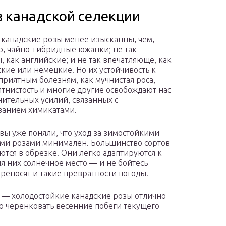
з канадской селекции
 канадские розы менее изысканны, чем,
, чайно-гибридные южанки; не так
, как английские; и не так впечатляюще, как
кие или немецкие. Но их устойчивость к
приятным болезням, как мучнистая роса,
ятнистость и многие другие освобождают нас
нительных усилий, связанных с
ванием химикатами.
 вы уже поняли, что уход за зимостойкими
ми розами минимален. Большинство сортов
ются в обрезке. Они легко адаптируются к
ля них солнечное место — и не бойтесь
реносят и такие превратности погоды!
 — холодостойкие канадские розы отлично
о черенковать весенние побеги текущего