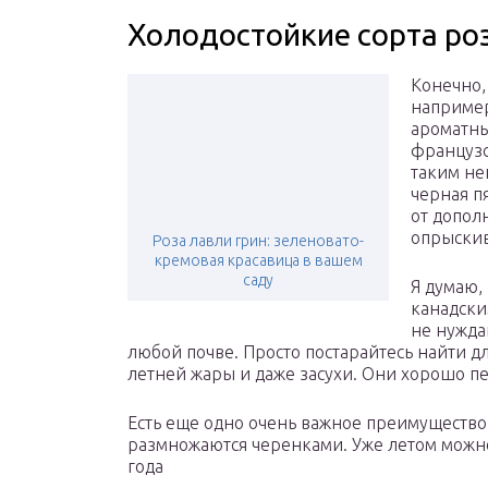
Холодостойкие сорта ро
Конечно,
например
ароматны
французс
таким не
черная п
от допол
опрыски
Роза лавли грин: зеленовато-
кремовая красавица в вашем
саду
Я думаю,
канадски
не нужда
любой почве. Просто постарайтесь найти д
летней жары и даже засухи. Они хорошо пе
Есть еще одно очень важное преимущество
размножаются черенками. Уже летом можн
года