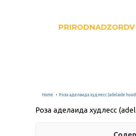
PRIRODNADZORDV
Home
Роза аделаида худлесс (adelaide hood
Роза аделаида худлесс (adel
Содер