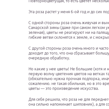
Повторноцветущая, то есть цветет несколь
Эта роза растет у меня 6-ой год и до сих по
С одной стороны роза очень живучая и вы
Самарской зимы (даже при самом легком у
зеленая), цветы не реагируют ни на паля
гибкие ветви склонятся к земле, и с мокры
С другой стороны роза очень много и част
доходит до того, что она сбрасывает большу
очередную обработку.
Но какие у нее цветы! Не большие (хотя и
первую волну цветения цветов на ветках та
(обязательно нужна прочная подпорка, иначе
сожалению. не такая обильная, но в это в
цветы — это произведение искусства.
Для себя решила, что роза не для переднег
она сильно напоминает шиповник), а для с