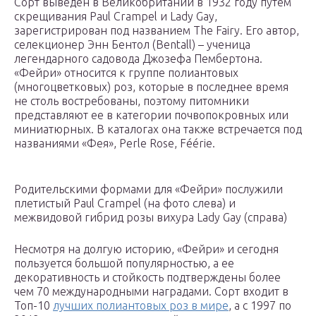
Сорт выведен в Великобритании в 1932 году путем
скрещивания Paul Crampel и Lady Gay,
зарегистрирован под названием The Fairy. Его автор,
селекционер Энн Бентол (Bentall) – ученица
легендарного садовода Джозефа Пембертона.
«Фейри» относится к группе полиантовых
(многоцветковых) роз, которые в последнее время
не столь востребованы, поэтому питомники
представляют ее в категории почвопокровных или
миниатюрных. В каталогах она также встречается под
названиями «Фея», Perle Rose, Féérie.
Родительскими формами для «Фейри» послужили
плетистый Paul Crampel (на фото слева) и
межвидовой гибрид розы вихура Lady Gay (справа)
Несмотря на долгую историю, «Фейри» и сегодня
пользуется большой популярностью, а ее
декоративность и стойкость подтверждены более
чем 70 международными наградами. Сорт входит в
Топ-10
лучших полиантовых роз в мире
, а с 1997 по