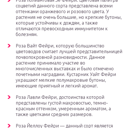
Роза полиантовая Зе Фейри. Цветовая палитра
соцветий данного сорта представлена всеми
оттенками оранжевого и розового цвета. У
растения не очень большие, но крепкие бутоны,
которые устойчивы к дождям, а также
отличаются превосходным иммунитетом к
болезням.
Роза Вайт Фейри, которую большинство
цветоводов считает лучшей представительницей
почвопокровной разновидности. Данное
растение принимало участие во
многочисленных выставках и было отмечено
почетными наградами. Кустарник Уайт Фейри
украшают мелкие полумахровые бутоны,
имеющие приятный и легкий аромат.
Роза Лавли Фейри, достоинства которой
представлены густой махровостью, темно-
красным оттенком, умеренным ароматом, а
также цветками средних размеров.
Роза Йеллоу Фейри — данный сорт является