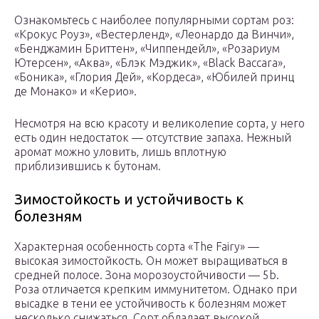
Ознакомьтесь с наиболее популярными сортам роз:
«Крокус Роуз», «Вестерленд», «Леонардо да Винчи»,
«Бенджамин Бриттен», «Чиппендейл», «Розариум
Ютерсен», «Аква», «Блэк Мэджик», «Black Baccara»,
«Боника», «Глория Дей», «Кордеса», «Юбилей принц
де Монако» и «Керио».
Несмотря на всю красоту и великолепие сорта, у него
есть один недостаток — отсутствие запаха. Нежный
аромат можно уловить, лишь вплотную
приблизившись к бутонам.
Зимостойкость и устойчивость к
болезням
Характерная особенность сорта «The Fairy» —
высокая зимостойкость. Он может выращиваться в
средней полосе. Зона морозоустойчивости — 5b.
Роза отличается крепким иммунитетом. Однако при
высадке в тени ее устойчивость к болезням может
несколько снижаться. Сорт обладает высокой