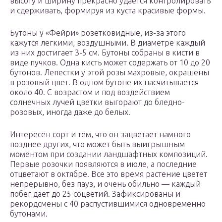
высоту и ширину прекрасно удается контролировать
и сдерживать, формируя из куста красивые формы.
Бутоны у «Фейри» розетковидные, из-за этого
кажутся легкими, воздушными. В диаметре каждый
из них достигает 3-5 см. Бутоны собраны в кисти в
виде пучков. Одна кисть может содержать от 10 до 20
бутонов. Лепестки у этой розы махровые, окрашены
в розовый цвет. В одном бутоне их насчитывается
около 40. С возрастом и под воздействием
солнечных лучей цветки выгорают до бледно-
розовых, иногда даже до белых.
Интересен сорт и тем, что он зацветает намного
позднее других, что может быть выигрышным
моментом при создании ландшафтных композиций.
Первые розочки появляются в июле, а последние
отцветают в октябре. Все это время растение цветет
непрерывно, без пауз, и очень обильно — каждый
побег дает до 25 соцветий. Зафиксированы и
рекордсмены с 40 распустившимися одновременно
бутонами.