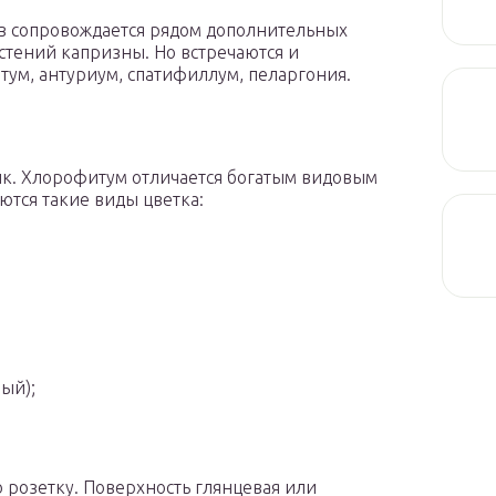
 сопровождается рядом дополнительных
стений капризны. Но встречаются и
ум, антуриум, спатифиллум, пеларгония.
ик. Хлорофитум отличается богатым видовым
тся такие виды цветка:
ый);
 розетку. Поверхность глянцевая или