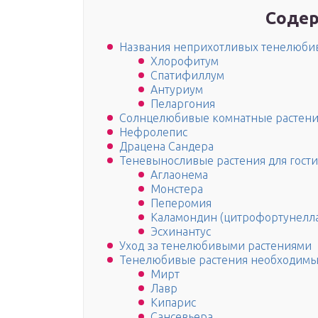
Содер
Названия неприхотливых тенелюбив
Хлорофитум
Спатифиллум
Антуриум
Пеларгония
Солнцелюбивые комнатные растени
Нефролепис
Драцена Сандера
Теневыносливые растения для гост
Аглаонема
Монстера
Пеперомия
Каламондин (цитрофортунелл
Эсхинантус
Уход за тенелюбивыми растениями
Тенелюбивые растения необходимы
Мирт
Лавр
Кипарис
Сансевьера