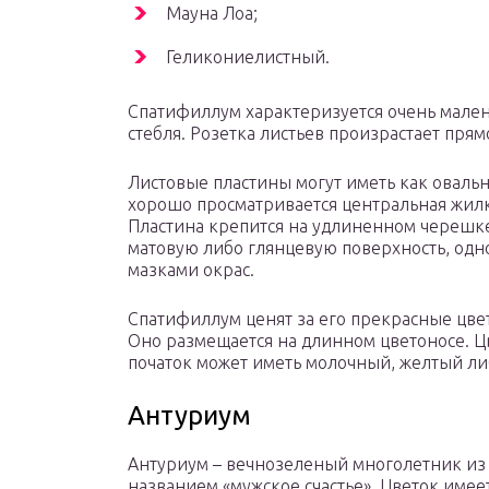
Мауна Лоа;
Геликониелистный.
Спатифиллум характеризуется очень мален
стебля. Розетка листьев произрастает прям
Листовые пластины могут иметь как овальн
хорошо просматривается центральная жил
Пластина крепится на удлиненном черешке.
матовую либо глянцевую поверхность, од
мазками окрас.
Спатифиллум ценят за его прекрасные цвет
Оно размещается на длинном цветоносе. Ц
початок может иметь молочный, желтый ли
Антуриум
Антуриум – вечнозеленый многолетник из 
названием «мужское счастье». Цветок име