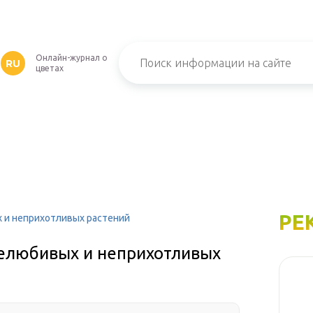
Онлайн-журнал о
RU
цветах
РЕ
 и неприхотливых растений
елюбивых и неприхотливых