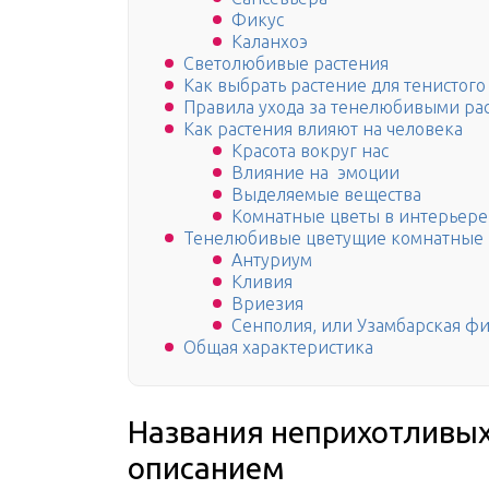
Фикус
Каланхоэ
Светолюбивые растения
Как выбрать растение для тенистого
Правила ухода за тенелюбивыми ра
Как растения влияют на человека
Красота вокруг нас
Влияние на эмоции
Выделяемые вещества
Комнатные цветы в интерьере
Тенелюбивые цветущие комнатные р
Антуриум
Кливия
Вриезия
Сенполия, или Узамбарская ф
Общая характеристика
Названия неприхотливых
описанием