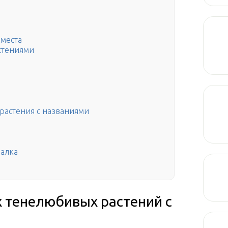
 места
стениями
астения с названиями
иалка
 тенелюбивых растений с