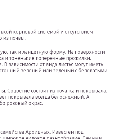
ькой корневой системой и отсутствием
о из почвы.
ую, так и ланцетную форму. На поверхности
ка и тоненькие поперечные прожилки.
 В зависимости от вида листья могут иметь
нотонный зеленый или зеленый с беловатыми
ы. Соцветие состоит из початка и покрывала.
вет покрывала всегда белоснежный. А
бо розовый окрас.
семейства Ароидных. Известен под
ет широкое видовое разнообразие. Самыми