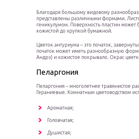
Благодаря большому видовому разнообрази
представлены различными формами. Листов
геникулумом. Поверхность пластин может б
кожистой до хрупкой бумажной.
Цветок антуриума – это початок, завернут
початок может иметь разнообразную форму
Андрэ) и кожистое покрывало. Окрас цветк
Пеларгония
Пеларгония – многолетнее травянистое рас
Гераниевые. Комнатным цветоводством ис
Ароматная;
Головчатая;
Душистая;