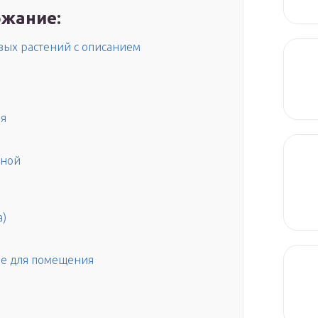
жание:
ых растений с описанием
я
иной
а)
е для помещения