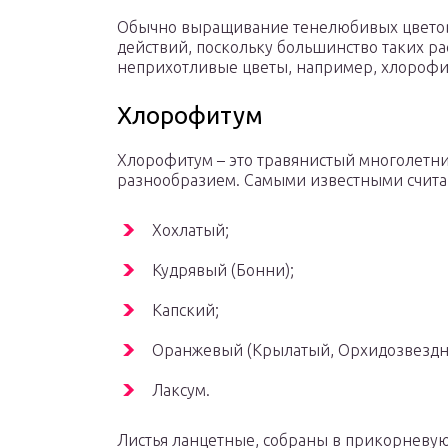
Обычно выращивание тенелюбивых цветов
действий, поскольку большинство таких ра
неприхотливые цветы, например, хлорофит
Хлорофитум
Хлорофитум – это травянистый многолетн
разнообразием. Самыми известными считаю
Хохлатый;
Кудрявый (Бонни);
Капский;
Оранжевый (Крылатый, Орхидозвездн
Лаксум.
Листья ланцетные, собраны в прикорневую