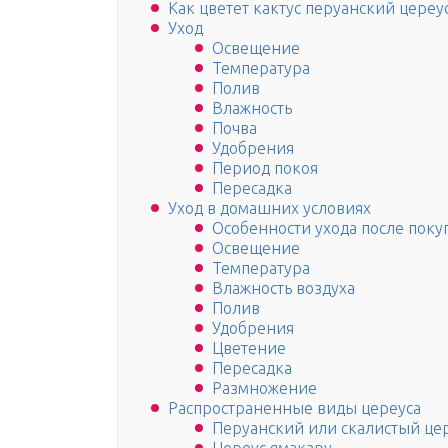
Как цветет кактус перуанский цереус
Уход
Освещение
Температура
Полив
Влажность
Почва
Удобрения
Период покоя
Пересадка
Уход в домашних условиях
Особенности ухода после поку
Освещение
Температура
Влажность воздуха
Полив
Удобрения
Цветение
Пересадка
Размножение
Распространенные виды цереуса
Перуанский или скалистый це