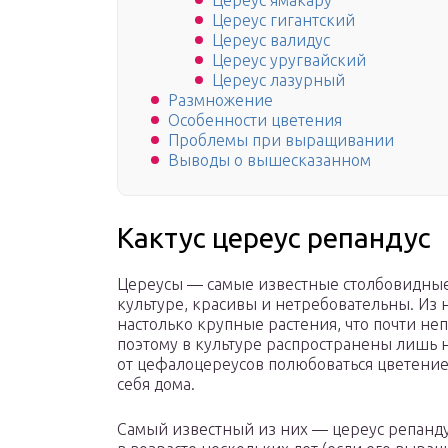
Цереус ямакару
Цереус гигантский
Цереус валидус
Цереус уругвайский
Цереус лазурный
Размножение
Особенности цветения
Проблемы при выращивании
Выводы о вышесказанном
Кактус цереус репандус
Цереусы — самые известные столбовидные
культуре, красивы и нетребовательны. Из
настолько крупные растения, что почти не
поэтому в культуре распространены лишь 
от цефалоцереусов полюбоваться цветение
себя дома.
Самый известный из них — цереус репандус 