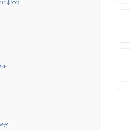
 (с фото)
пки
реус