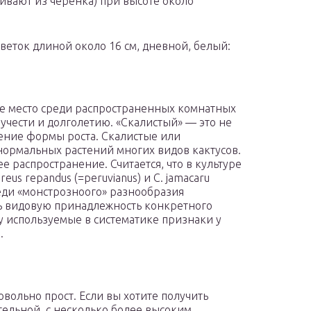
щивают из черенка) при высоте около
 цветок длиной около 16 см, дневной, белый:
ое место среди распространенных комнатных
учести и долголетию. «Скалистый» — это не
чение формы роста. Скалистые или
нормальных растений многих видов кактусов.
 распространение. Считается, что в культуре
s repandus (=peruvianus) и С. jamacaru
реди «монстрозноого» разнообразия
ть видовую принадлежность конкретного
ку используемые в систематике признаки у
.
овольно прост. Если вы хотите получить
тельной, с несколько более высоким