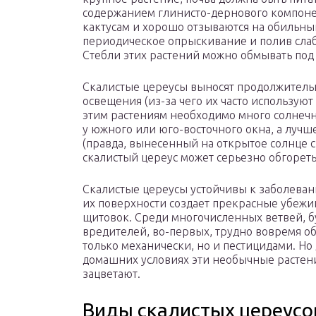
содержанием глинисто-дернового компонен
кактусам и хорошо отзываются на обильный
периодическое опрыскивание и полив сла
Стебли этих растений можно обмывать под 
Скалистые цереусы выносят продолжительн
освещения (из-за чего их часто используют
этим растениям необходимо много солнечно
у южного или юго-восточного окна, а лучш
(правда, вынесенный на открытое солнце 
скалистый цереус может серьезно обгореть
Скалистые цереусы устойчивы к заболеван
их поверхности создает прекрасные убежи
щитовок. Среди многочисленных ветвей, б
вредителей, во-первых, трудно вовремя об
только механически, но и пестицидами. Но
домашних условиях эти необычные растени
зацветают.
Виды скалистых цереусо