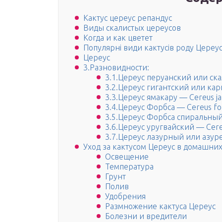
Кактус цереус репандус
Виды скалистых цереусов
Когда и как цветет
Популярні види кактусів роду Цереу
Цереус
3.Разновидности:
3.1.Цереус перуанский или ск
3.2.Цереус гигантский или кар
3.3.Цереус ямакару — Cereus j
3.4.Цереус Форбса — Cereus for
3.5.Цереус Форбса спиральный —
3.6.Цереус уругвайский — Cere
3.7.Цереус лазурный или азур
Уход за кактусом Цереус в домашних
Освещение
Температура
Грунт
Полив
Удобрения
Размножение кактуса Цереус
Болезни и вредители