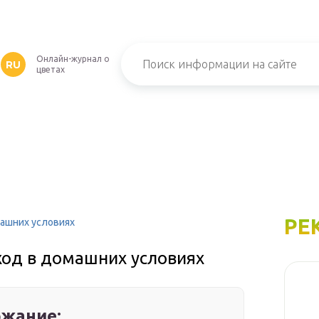
Онлайн-журнал о
RU
цветах
РЕ
машних условиях
ход в домашних условиях
жание: