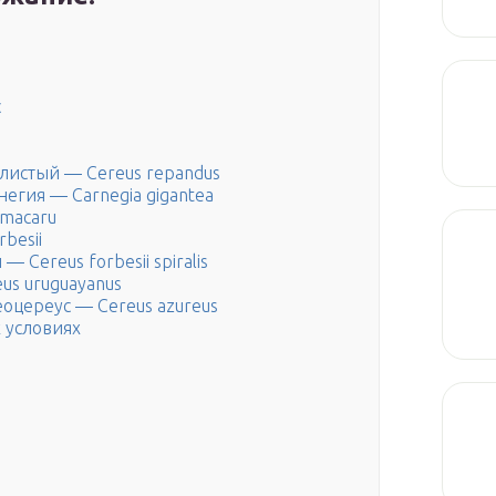
с
алистый — Cereus repandus
негия — Carnegia gigantea
amacaru
besii
 Сereus forbesii spiralis
us uruguayanus
еоцереус — Cereus azureus
 условиях