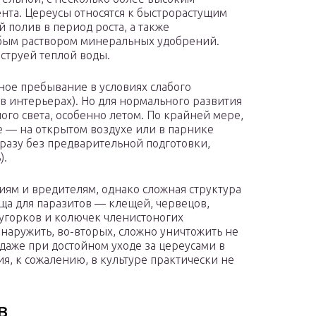
та. Цереусы относятся к быстрорастущим
 полив в период роста, а также
бым раствором минеральных удобрений.
струей теплой воды.
ое пребывание в условиях слабого
 в интерьерах). Но для нормального развития
го света, особенно летом. По крайней мере,
е — на открытом воздухе или в парнике
сразу без предварительной подготовки,
).
иям и вредителям, однако сложная структура
ща для паразитов — клещей, червецов,
угорков и колючек членистоногих
наружить, во-вторых, сложно уничтожить не
 даже при достойном уходе за цереусами в
я, к сожалению, в культуре практически не
в