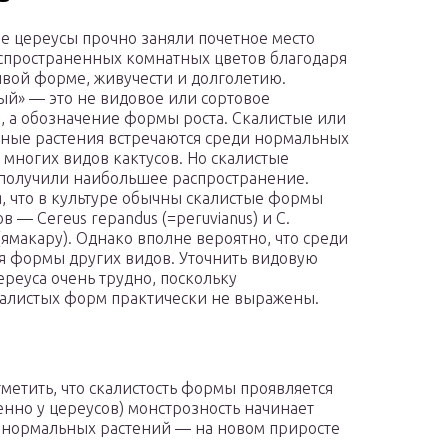
е цереусы прочно заняли почетное место
спространенных комнатных цветов благодаря
вой форме, живучести и долголетию.
ый» — это не видовое или сортовое
, а обозначение формы роста. Скалистые или
ные растения встречаются среди нормальных
 многих видов кактусов. Но скалистые
получили наибольшее распространение.
я, что в культуре обычны скалистые формы
в — Cereus repandus (=peruvianus) и С.
 (ямакару). Однако вполне вероятно, что среди
я формы других видов. Уточнить видовую
реуса очень трудно, поскольку
калистых форм практически не выражены.
тметить, что скалистость формы проявляется
енно у цереусов) монстрозность начинает
е нормальных растений — на новом приросте