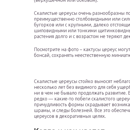
(верхушечном или боковом).
Скалистые цереусы очень разнообразны по
преимущественно столбовидными или силь
бугорков или с крупными, далеко отстоящ
шиповидными или тонкими щитинковидным
растения долго и с возрастом не теряют де
Посмотрите на фото – кактусы цереус могут
бонсай, сохранять неестественную миниат
Скалистые цереусы стойко выносят неблаг
несколько лет без видимого для себя ущерб
ни в чем не бывало продолжать развитие. 
редко — какие-то побеги скалистого цереус
причудливость формы скрадывает возника
шрамы, и следы болезней. Все это обеспе
цереусов в декоративных целях.