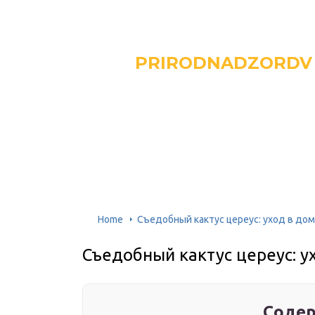
PRIRODNADZORDV
Home
Съедобный кактус цереус: уход в до
Съедобный кактус цереус: у
Содер