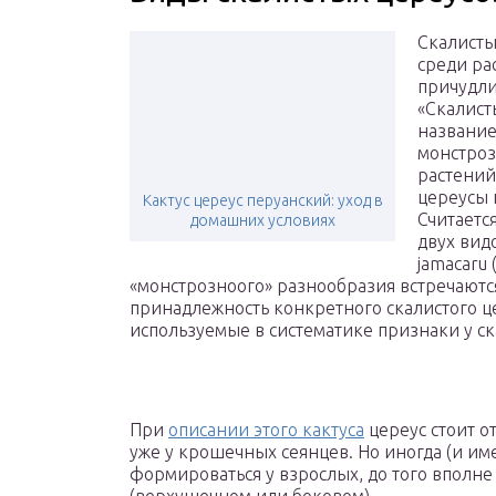
Скалисты
среди ра
причудли
«Скалист
название
монстроз
растений
цереусы 
Кактус цереус перуанский: уход в
Считаетс
домашних условиях
двух видо
jamacaru
«монстрозноого» разнообразия встречаютс
принадлежность конкретного скалистого це
используемые в систематике признаки у с
При
описании этого кактуса
цереус стоит о
уже у крошечных сеянцев. Но иногда (и им
формироваться у взрослых, до того вполн