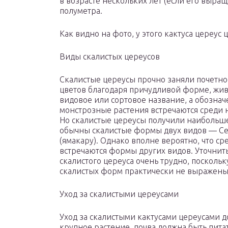
в возрасте нескольких лет (если его выра
полуметра.
Как видно на фото, у этого кактуса цереус
Виды скалистых цереусов
Скалистые цереусы прочно заняли почетн
цветов благодаря причудливой форме, жив
видовое или сортовое название, а обозна
монстрозные растения встречаются среди 
Но скалистые цереусы получили наибольшее
обычны скалистые формы двух видов — Cereu
(ямакару). Однако вполне вероятно, что с
встречаются формы других видов. Уточни
скалистого цереуса очень трудно, посколь
скалистых форм практически не выражены
Уход за скалистыми цереусами
Уход за скалистыми кактусами цереусами д
крупное растение, почва должна быть пита