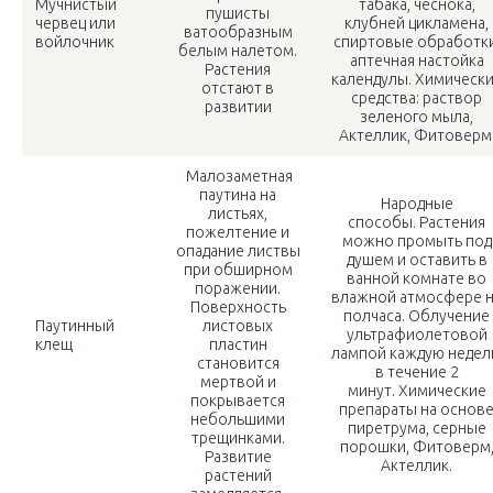
Мучнистый
табака, чеснока,
пушисты
червец или
клубней цикламена,
ватообразным
войлочник
спиртовые обработки
белым налетом.
аптечная настойка
Растения
календулы. Химическ
отстают в
средства: раствор
развитии
зеленого мыла,
Актеллик, Фитоверм
Малозаметная
паутина на
Народные
листьях,
способы. Растения
пожелтение и
можно промыть под
опадание листвы
душем и оставить в
при обширном
ванной комнате во
поражении.
влажной атмосфере 
Поверхность
полчаса. Облучение
Паутинный
листовых
ультрафиолетовой
клещ
пластин
лампой каждую неде
становится
в течение 2
мертвой и
минут. Химические
покрывается
препараты на основ
небольшими
пиретрума, серные
трещинками.
порошки, Фитоверм
Развитие
Актеллик.
растений