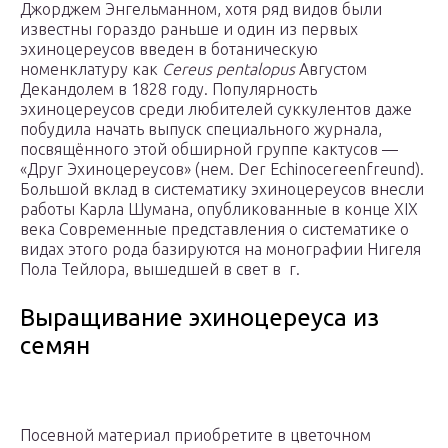
Джорджем Энгельманном, хотя ряд видов были
известны гораздо раньше и один из первых
эхиноцереусов введен в ботаническую
номенклатуру как
Cereus pentalopus
Августом
Декандолем в 1828 году. Популярность
эхиноцереусов среди любителей суккулентов даже
побудила начать выпуск специального журнала,
посвящённого этой обширной группе кактусов —
«Друг Эхиноцереусов» (нем. Der Echinocereenfreund).
Большой вклад в систематику эхиноцереусов внесли
работы Карла Шумана, опубликованные в конце XIX
века Современные представления о систематике о
видах этого рода базируются на монографии Нигеля
Пола Тейлора, вышедшей в свет в г.
Выращивание эхиноцереуса из
семян
Посевной материал приобретите в цветочном