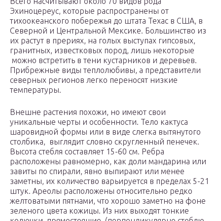
Всего насчитывают около 70 видов рода
Эхиноцереус, которые распространены от
тихоокеанского побережья до штата Техас в США, в
Северной и Центральной Мексике. Большинство из
их растут в прериях, на голых выступах гипсовых,
гранитных, известковых пород, лишь некоторые
можно встретить в тени кустарников и деревьев.
Прибрежные виды теплолюбивы, а представители
северных регионов легко переносят низкие
температуры.
Внешне растения похожи, но имеют свои
уникальные черты и особенности. Тело кактуса
шаровидной формы или в виде слегка вытянутого
столбика, выглядит словно скругленный пенечек.
Высота стебля составляет 15-60 см. Ребра
расположены равномерно, как доли мандарина или
завиты по спирали, явно выпирают или менее
заметны, их количество варьируется в пределах 5-21
штук. Ареолы расположены относительно редко
желтоватыми пятнами, что хорошо заметно на фоне
зеленого цвета кожицы. Из них выходят тонкие
колючки, прямостоящие (перпендикулярно стеблю,