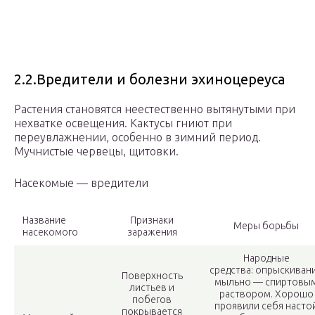
2.2.Вредители и болезни эхиноцереуса
Растения становятся неестественно вытянутыми при
нехватке освещения. Кактусы гниют при
переувлажнении, особенно в зимний период.
Мучнистые червецы, щитовки.
Насекомые — вредители
Название
Признаки
Меры борьбы
насекомого
заражения
Народные
средства: опрыскиван
Поверхность
мыльно — спиртовы
листьев и
раствором. Хорошо
побегов
проявили себя насто
покрывается