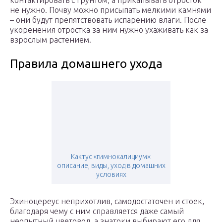
контактировать с грунтом, а прикапывать отросток
не нужно. Почву можно присыпать мелкими камнями
– они будут препятствовать испарению влаги. После
укоренения отростка за ним нужно ухаживать как за
взрослым растением.
Правила домашнего ухода
Кактус «гимнокалициум»:
описание, виды, уход в домашних
условиях
Эхиноцереус неприхотлив, самодостаточен и стоек,
благодаря чему с ним справляется даже самый
неопытный цветовод, а знатоки выбирают его для