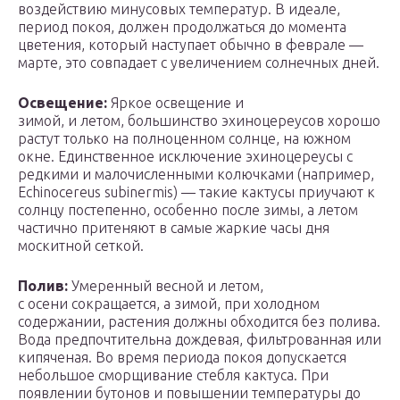
воздействию минусовых температур. В идеале,
период покоя, должен продолжаться до момента
цветения, который наступает обычно в феврале —
марте, это совпадает с увеличением солнечных дней.
Освещение:
Яркое освещение и
зимой, и летом, большинство эхиноцереусов хорошо
растут только на полноценном солнце, на южном
окне. Единственное исключение эхиноцереусы с
редкими и малочисленными колючками (например,
Echinocereus subinermis) — такие кактусы приучают к
солнцу постепенно, особенно после зимы, а летом
частично притеняют в самые жаркие часы дня
москитной сеткой.
Полив:
Умеренный весной и летом,
с осени сокращается, а зимой, при холодном
содержании, растения должны обходится без полива.
Вода предпочтительна дождевая, фильтрованная или
кипяченая. Во время периода покоя допускается
небольшое сморщивание стебля кактуса. При
появлении бутонов и повышении температуры до