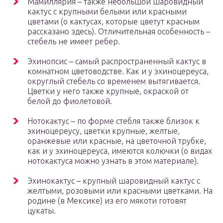
Мамиллярия – также небольшой шаровидный
кактус с крупными белыми или красными
цветами (о кактусах, которые цветут красным
рассказано здесь). Отличительная особенность –
стебель не имеет ребер.
Эхинопсис – самый распространенный кактус в
комнатном цветоводстве. Как и у эхиноцереуса,
округлый стебель со временем вытягивается.
Цветки у него также крупные, окраской от
белой до фиолетовой.
Нотокактус – по форме стебля также близок к
эхиноцереусу, цветки крупные, желтые,
оранжевые или красные, на цветочной трубке,
как и у эхиноцереуса, имеются колючки (о видах
нотокактуса можно узнать в этом материале).
Эхинокактус – крупный шаровидный кактус с
желтыми, розовыми или красными цветками. На
родине (в Мексике) из его мякоти готовят
цукаты.