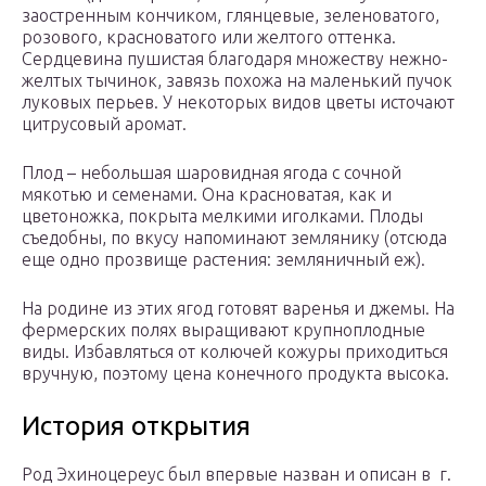
заостренным кончиком, глянцевые, зеленоватого,
розового, красноватого или желтого оттенка.
Сердцевина пушистая благодаря множеству нежно-
желтых тычинок, завязь похожа на маленький пучок
луковых перьев. У некоторых видов цветы источают
цитрусовый аромат.
Плод – небольшая шаровидная ягода с сочной
мякотью и семенами. Она красноватая, как и
цветоножка, покрыта мелкими иголками. Плоды
съедобны, по вкусу напоминают землянику (отсюда
еще одно прозвище растения: земляничный еж).
На родине из этих ягод готовят варенья и джемы. На
фермерских полях выращивают крупноплодные
виды. Избавляться от колючей кожуры приходиться
вручную, поэтому цена конечного продукта высока.
История открытия
Род Эхиноцереус был впервые назван и описан в г.