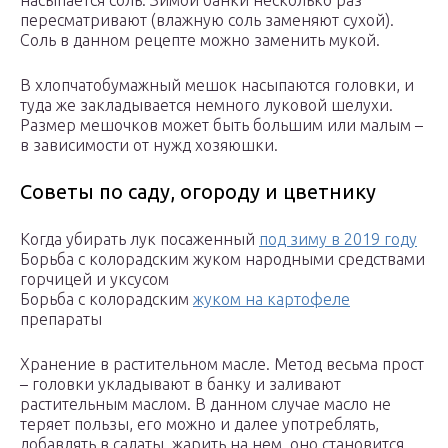
насыпается соль. Зимой банки несколько раз
пересматривают (влажную соль заменяют сухой).
Соль в данном рецепте можно заменить мукой.
В хлопчатобумажный мешок насыпаются головки, и
туда же закладывается немного луковой шелухи.
Размер мешочков может быть большим или малым –
в зависимости от нужд хозяюшки.
Советы по саду, огороду и цветнику
Когда убирать лук посаженный
под зиму в 2019 году
Борьба с колорадским жуком народными средствами
горчицей и уксусом
Борьба с колорадским
жуком на картофеле
препараты
Хранение в растительном масле. Метод весьма прост
– головки укладывают в банку и заливают
растительным маслом. В данном случае масло не
теряет пользы, его можно и далее употреблять,
добавлять в салаты, жарить на нем, оно становится