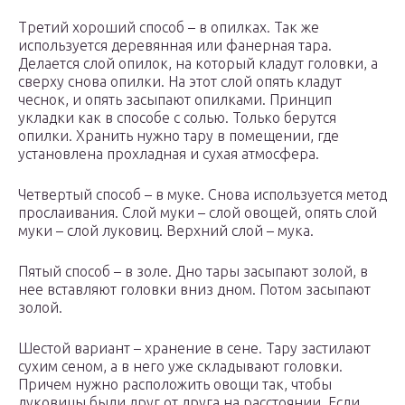
Третий хороший способ – в опилках. Так же
используется деревянная или фанерная тара.
Делается слой опилок, на который кладут головки, а
сверху снова опилки. На этот слой опять кладут
чеснок, и опять засыпают опилками. Принцип
укладки как в способе с солью. Только берутся
опилки. Хранить нужно тару в помещении, где
установлена прохладная и сухая атмосфера.
Четвертый способ – в муке. Снова используется метод
прослаивания. Слой муки – слой овощей, опять слой
муки – слой луковиц. Верхний слой – мука.
Пятый способ – в золе. Дно тары засыпают золой, в
нее вставляют головки вниз дном. Потом засыпают
золой.
Шестой вариант – хранение в сене. Тару застилают
сухим сеном, а в него уже складывают головки.
Причем нужно расположить овощи так, чтобы
луковицы были друг от друга на расстоянии. Если