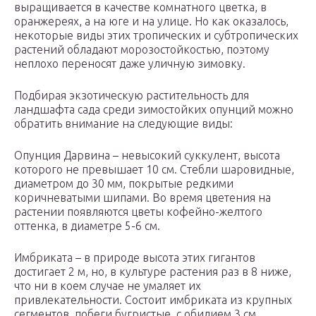
выращивается в качестве комнатного цветка, в
оранжереях, а на юге и на улице. Но как оказалось,
некоторые виды этих тропических и субтропических
растений обладают морозостойкостью, поэтому
неплохо переносят даже уличную зимовку.
Подбирая экзотическую растительность для
ландшафта сада среди зимостойких опунций можно
обратить внимание на следующие виды:
Опунция Дарвина – невысокий суккулент, высота
которого не превышает 10 см. Стебли шаровидные,
диаметром до 30 мм, покрытые редкими
коричневатыми шипами. Во время цветения на
растении появляются цветы кофейно-желтого
оттенка, в диаметре 5-6 см.
Имбриката – в природе высота этих гигантов
достигает 2 м, но, в культуре растения раз в 8 ниже,
что ни в коем случае не умаляет их
привлекательности. Состоит имбриката из крупных
сегментов, побеги бугристые, с обилием 3 см