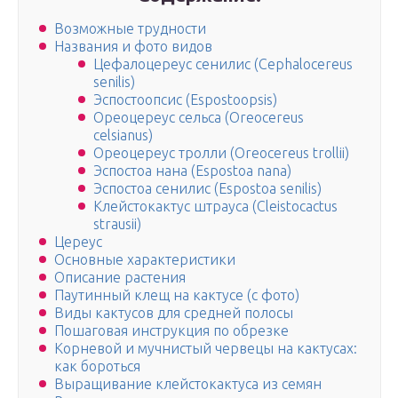
Возможные трудности
Названия и фото видов
Цефалоцереус сенилис (Cephalocereus
senilis)
Эспостоопсис (Espostoopsis)
Ореоцереус сельса (Oreocereus
celsianus)
Ореоцереус тролли (Oreocereus trollii)
Эспостоа нана (Espostoa nana)
Эспостоа сенилис (Espostoa senilis)
Клейстокактус штрауса (Cleistocactus
strausii)
Цереус
Основные характеристики
Описание растения
Паутинный клещ на кактусе (с фото)
Виды кактусов для средней полосы
Пошаговая инструкция по обрезке
Корневой и мучнистый червецы на кактусах:
как бороться
Выращивание клейстокактуса из семян