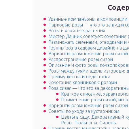
Содер
Удачные компаньоны в композиции
Парковые розы — что это за вид и с
Розы и хвойные растения
Мистер Дачник советует: сочетание 
Размножать семенами, отводками и
Группы роз в садовом дизайне на дач
Варианты размножение розы сизой
Распространение розы сизой
Описание и фото розы почвопокров
Розы между туями вдоль изгороди: д
Преимущества и недостатки
Сочетание хвойников с розами
Роза сизая — что это за декоративн
Краткое описание, характерис
Применение розы сизой, испо
Варианты размножение розы сизой
Советы по уходу за кустарником
Цветы в саду. Декоративный к
Розы. Тюльпаны. Сирень.
Преимущества и недостатки исполь