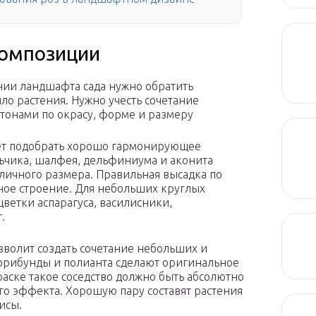
композиции
ии ландшафта сада нужно обратить
о растения. Нужно учесть сочетание
утонами по окрасу, форме и размеру
ет подобрать хорошо гармонирующее
ьчика, шалфея, дельфиниума и аконита
зличного размера. Правильная высадка по
рное строение. Для небольших круглых
ветки аспарагуса, василисники,
.
зволит создать сочетание небольших и
орибунды и полианта сделают оригинальное
раске такое соседство должно быть абсолютно
о эффекта. Хорошую пару составят растения
исы.