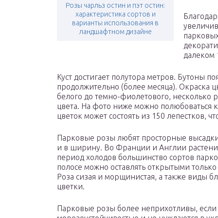
Розы чарльз остин и пэт остин:
характеристика сортов и
Благодар
варианты использования в
увеличив
ландшафтном дизайне
парковых 
декорати
далеком 
Куст достигает полутора метров. Бутоны по
продолжительно (более месяца). Окраска ц
белого до темно-фиолетового, несколько 
цвета. На фото ниже можно полюбоваться 
цветок может состоять из 150 лепестков, ч
Парковые розы любят просторные высадки, 
и в ширину. Во Франции и Англии растения
период холодов большинство сортов парк
полосе можно оставлять открытыми только
Роза сизая и морщинистая, а также виды
цветки.
Парковые розы более неприхотливы, если 