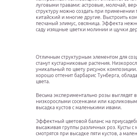
луговыми травами: астровые, молочай, в
структуру можно создать при применении т
китайский и многие другие. Выстроить ко
песчаный элимус, овсяница. Эффекта нежн
саду изящные цветки молинии и щучки де
Отличным структурным элементом для созд
станут кустарниковые растения. Низкоросл
уникальный по цвету рисунок композиции
хорошо оттенит барбарис Тунберга, обла
цвета.
Весьма экспериментально розы выглядят в
низкорослыми сосенками или карликовым
высадка кустов с маленькими ивами.
Эффектный цветовой баланс на приусадебно
высаживая группы различных роз. Кусты с
смотрятся при высадке пяти кустов, а мал