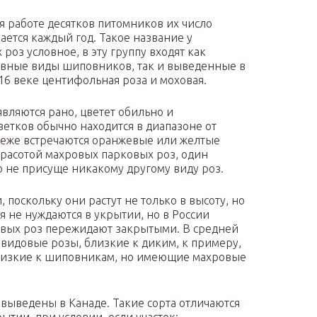
я работе десятков питомников их число
ается каждый год. Такое название у
роз условное, в эту группу входят как
вные виды шиповников, так и выведенные в
16 веке центифольная роза и моховая.
являются рано, цветет обильно и
ветков обычно находится в диапазоне от
реже встречаются оранжевые или желтые
красотой махровых парковых роз, один
то не присуще никакому другому виду роз.
поскольку они растут не только в высоту, но
 не нуждаются в укрытии, но в России
овых роз пережидают закрытыми. В средней
 видовые розы, близкие к диким, к примеру,
 близкие к шиповникам, но имеющие махровые
выведены в Канаде. Такие сорта отличаются