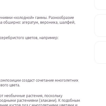
тениями «холодной» гаммы. Разнообразие
ма обширно: агератум, вероника, шалфей,
серебристого цветов, например:
омпозиции создаст сочетание многолетних
вого цвета.
т необычные растения, поскольку
иродными растениями (злаками). К подобным
ание кустов роз с многолетними цветами и