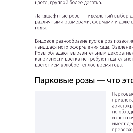
цвете, группой более десятка.
Ландшафтные розы — идеальный выбор для
различными размерами, формами и даже цв
годы.
Видовое разнообразие кустов роз позволя
ландшафтного оформления сада. Озеленен
Розы обладают выразительным декоратив
капризности цветка не требуют тщательн
цветением в любое теплое время года.
Парковые розы — что это
Парковые
привлека
аристокр
не обход
известна
имеет де
превосхо