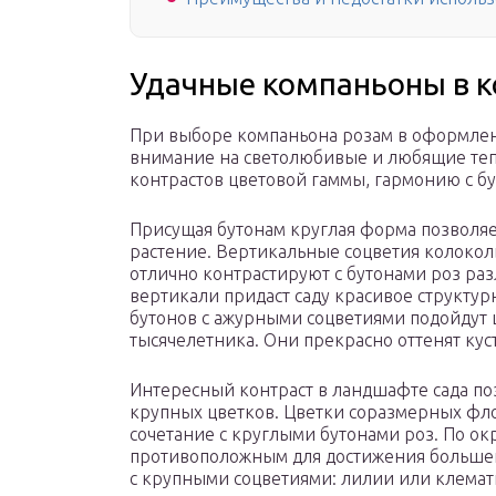
Удачные компаньоны в 
При выборе компаньона розам в оформлен
внимание на светолюбивые и любящие тепл
контрастов цветовой гаммы, гармонию с б
Присущая бутонам круглая форма позволя
растение. Вертикальные соцветия колокол
отлично контрастируют с бутонами роз ра
вертикали придаст саду красивое структу
бутонов с ажурными соцветиями подойдут ц
тысячелетника. Они прекрасно оттенят куст
Интересный контраст в ландшафте сада по
крупных цветков. Цветки соразмерных фл
сочетание с круглыми бутонами роз. По ок
противоположным для достижения большег
с крупными соцветиями: лилии или клемат