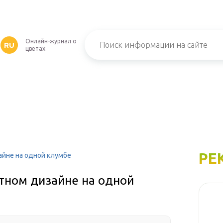
Онлайн-журнал о
RU
цветах
РЕ
айне на одной клумбе
тном дизайне на одной