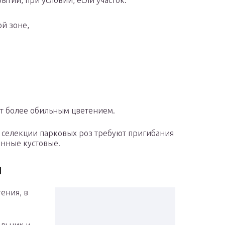
ытии, при условии, если участок:
ой зоне,
т более обильным цветением.
 селекции парковых роз требуют пригибания
енные кустовые.
я
ения, в