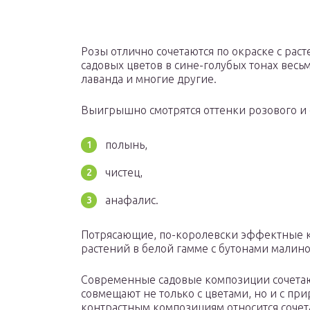
Розы отлично сочетаются по окраске с рас
садовых цветов в сине-голубых тонах весь
лаванда и многие другие.
Выигрышно смотрятся оттенки розового и 
полынь,
чистец,
анафалис.
Потрясающие, по-королевски эффектные к
растений в белой гамме с бутонами малино
Современные садовые композиции сочетаю
совмещают не только с цветами, но и с пр
контрастным композициям относится сочет