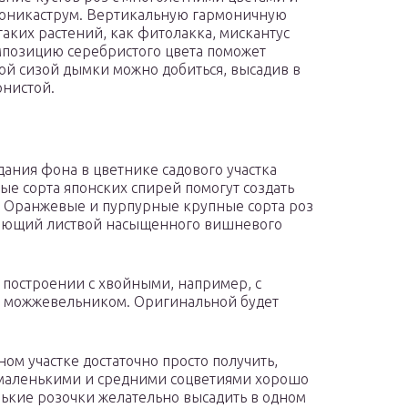
ероникаструм. Вертикальную гармоничную
аких растений, как фитолакка, мискантус
мпозицию серебристого цвета поможет
ой сизой дымки можно добиться, высадив в
рнистой.
ания фона в цветнике садового участка
ые сорта японских спирей помогут создать
. Оранжевые и пурпурные крупные сорта роз
дающий листвой насыщенного вишневого
 построении с хвойными, например, с
 можжевельником. Оригинальной будет
м участке достаточно просто получить,
 маленькими и средними соцветиями хорошо
енькие розочки желательно высадить в одном