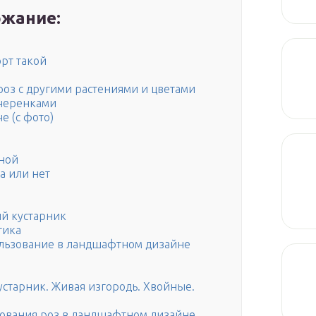
жание:
орт такой
роз с другими растениями и цветами
 черенками
е (с фото)
ной
а или нет
ый кустарник
тика
льзование в ландшафтном дизайне
устарник. Живая изгородь. Хвойные.
зования роз в ландшафтном дизайне