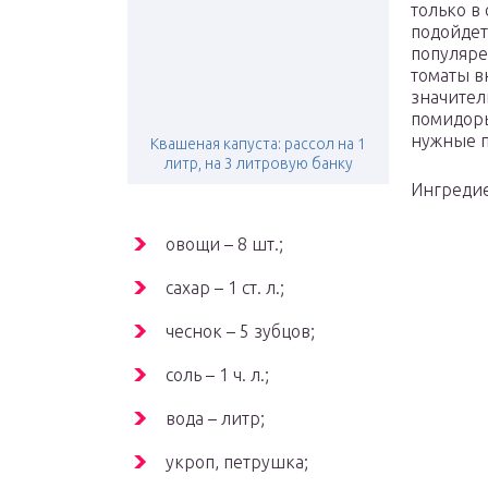
только в
подойдет
популяре
томаты в
значител
помидоры
нужные п
Квашеная капуста: рассол на 1
литр, на 3 литровую банку
Ингреди
овощи – 8 шт.;
сахар – 1 ст. л.;
чеснок – 5 зубцов;
соль – 1 ч. л.;
вода – литр;
укроп, петрушка;