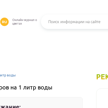
Онлайн-журнал о
RU
цветах
РЕ
литр воды
ров на 1 литр воды
жание: