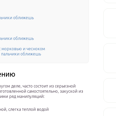
альчики оближешь
альчики оближешь
с морковью и чесноком
о пальчики оближешь
ению
ругом деле, часто состоит из серьезной
иготовленной самостоятельно, закуской из
ними ряд манипуляций:
ой, слегка теплой водой