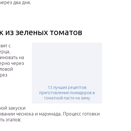
ерез два дня.
к из зеленых томатов
вят с
ерца,
иновать на
мерно через
пловой
ерез
13 лучших рецептов
приготовления помидоров в
томатной пасте на зиму
ной закуски
овании чеснока и маринада. Процесс готовки
ь этапов: