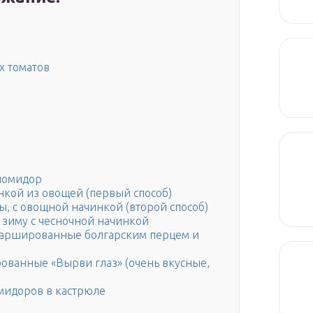
х томатов
помидор
нкой из овощей (первый способ)
, с овощной начинкой (второй способ)
 зиму с чесночной начинкой
фаршированные болгарским перцем и
ванные «Вырви глаз» (очень вкусные,
мидоров в кастрюле