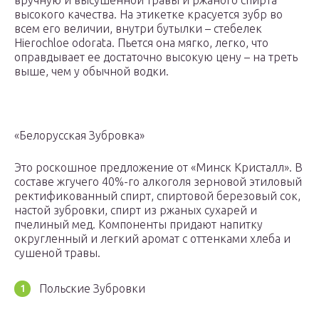
вручную и высушенной травы и ржаного спирта
высокого качества. На этикетке красуется зубр во
всем его величии, внутри бутылки – стебелек
Hierochloe odorata. Пьется она мягко, легко, что
оправдывает ее достаточно высокую цену – на треть
выше, чем у обычной водки.
«Белорусская Зубровка»
Это роскошное предложение от «Минск Кристалл». В
составе жгучего 40%-го алкоголя зерновой этиловый
ректификованный спирт, спиртовой березовый сок,
настой зубровки, спирт из ржаных сухарей и
пчелиный мед. Компоненты придают напитку
округленный и легкий аромат с оттенками хлеба и
сушеной травы.
Польские Зубровки