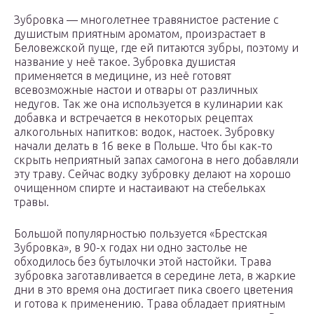
Зубровка — многолетнее травянистое растение с
душистым приятным ароматом, произрастает в
Беловежской пуще, где ей питаются зубры, поэтому и
название у неё такое. Зубровка душистая
применяется в медицине, из неё готовят
всевозможные настои и отвары от различных
недугов. Так же она используется в кулинарии как
добавка и встречается в некоторых рецептах
алкогольных напитков: водок, настоек. Зубровку
начали делать в 16 веке в Польше. Что бы как-то
скрыть неприятный запах самогона в него добавляли
эту траву. Сейчас водку зубровку делают на хорошо
очищенном спирте и настаивают на стебельках
травы.
Большой популярностью пользуется «Брестская
Зубровка», в 90-х годах ни одно застолье не
обходилось без бутылочки этой настойки. Трава
зубровка заготавливается в середине лета, в жаркие
дни в это время она достигает пика своего цветения
и готова к применению. Трава обладает приятным