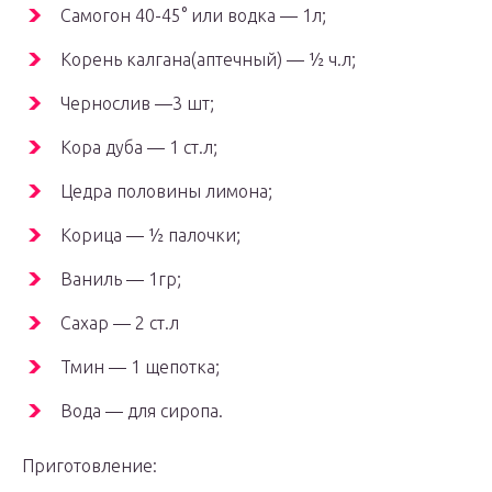
Самогон 40-45° или водка — 1л;
Корень калгана(аптечный) — ½ ч.л;
Чернослив —3 шт;
Кора дуба — 1 ст.л;
Цедра половины лимона;
Корица — ½ палочки;
Ваниль — 1гр;
Сахар — 2 ст.л
Тмин — 1 щепотка;
Вода — для сиропа.
Приготовление: