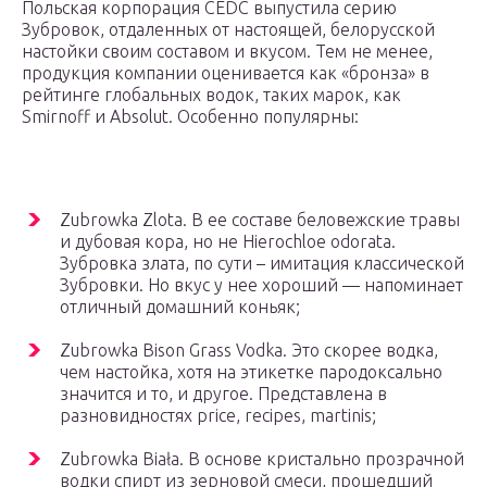
Польская корпорация CEDC выпустила серию
Зубровок, отдаленных от настоящей, белорусской
настойки своим составом и вкусом. Тем не менее,
продукция компании оценивается как «бронза» в
рейтинге глобальных водок, таких марок, как
Smirnoff и Absolut. Особенно популярны:
Zubrowka Zlota. В ее составе беловежские травы
и дубовая кора, но не Hierochloe odorata.
Зубровка злата, по сути – имитация классической
Зубровки. Но вкус у нее хороший — напоминает
отличный домашний коньяк;
Zubrowka Bison Grass Vodka. Это скорее водка,
чем настойка, хотя на этикетке пародоксально
значится и то, и другое. Представлена в
разновидностях price, recipes, martinis;
Zubrowka Biała. В основе кристально прозрачной
водки спирт из зерновой смеси, прошедший