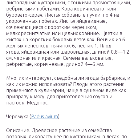
листопадные кустарники, с тонкими прямостоящими,
ребристыми побегами. Кора коричневато- или
буровато-серая. Листья собраны в пучки, по 4 на
укороченных побегах. Листья яйцевидные,
сочленяющиеся с коротким черешком,
мелкореснитчатые или цельнокрайние. Цветки в
кистях на коротких боковых веточках. Венчик из 6
желтых лепестков, тычинок 6, пестик 1. Плод —
ягода, яйцевидная или шаровидная, длиной 0,8—1,2
см, черная или красная. Семена вальковатые,
ребристые, коричневые, длиной 4—6 мм.
Многих интересует, съедобны ли ягоды барбариса, и
как их можно использовать? Плоды этого растения
применяют в кулинарии, чаще в сушеном виде как
приправу к мясу, для приготовления соусов и
настоек. Медонос.
Черемуха (
Padus avium
).
Описание. Древесное растение из семейства
розовых, дикорастущее по кустарникам, в лесах, по