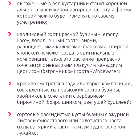
высаженные в ряд кустарники станут хорошей
альтернативой живой изгороди, высоту и форму
которой можно будет изменять по своему
усмотрению;
карликовый сорт красной бузины «Lemony
Lace», дополненный гортензиями,
разноцветными колеусами, флоксами, спиреей
японской поможет создать оригинальные
композиции. Также это растение прекрасно
сочетается с невысоким плакучим канадским
церцисом (багрянником) сорта «Whitewater»;
красиво смотрятся в саду или парке композиции,
составленные из невысоких сортов бузины,
хвойников в сочетании с барбарисом,
бирючиной, боярышником, цветущей буддлеей;
сортовые раскидистые кусты бузины с ажурной
листвой фиолетового или золотистого цвета
создадут яркий акцент на изумрудно-зеленой
лужайке;