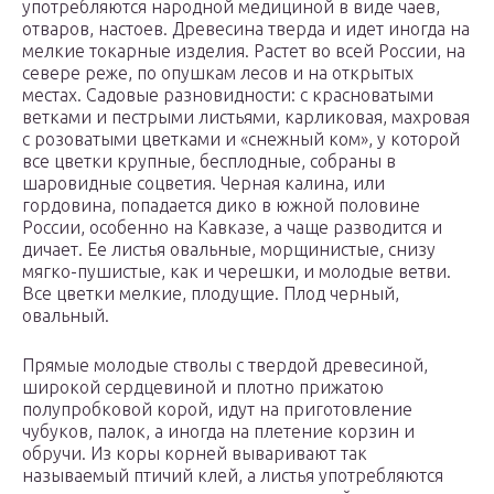
употребляются народной медициной в виде чаев,
отваров, настоев. Древесина тверда и идет иногда на
мелкие токарные изделия. Растет во всей России, на
севере реже, по опушкам лесов и на открытых
местах. Садовые разновидности: с красноватыми
ветками и пестрыми листьями, карликовая, махровая
с розоватыми цветками и «снежный ком», у которой
все цветки крупные, бесплодные, собраны в
шаровидные соцветия. Черная калина, или
гордовина, попадается дико в южной половине
России, особенно на Кавказе, а чаще разводится и
дичает. Ее листья овальные, морщинистые, снизу
мягко-пушистые, как и черешки, и молодые ветви.
Все цветки мелкие, плодущие. Плод черный,
овальный.
Прямые молодые стволы с твердой древесиной,
широкой сердцевиной и плотно прижатою
полупробковой корой, идут на приготовление
чубуков, палок, а иногда на плетение корзин и
обручи. Из коры корней вываривают так
называемый птичий клей, а листья употребляются