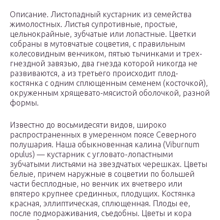
Описание. Листопадный кустарник из семейства
жимолостных. Листья супротивные, простые,
цельнокрайные, зубчатые или лопастные. Цветки
собраны в мутовчатые соцветия, с правильным
колесовидным венчиком, пятью тычинками и трех-
гнездной завязью, два гнезда которой никогда не
развиваются, а из третьего происходит плод-
костянка с одним сплющенным семенем (косточкой),
окруженным хрящевато-мясистой оболочкой, разной
формы.
Известно до восьмидесяти видов, широко
распространенных в умеренном поясе Северного
полушария. Наша обыкновенная калина (Viburnum
opulus) — кустарник с угловато-лопастными
зубчатыми листьями на звездчатых черешках. Цветы
белые, причем наружные в соцветии по большей
части бесплодные, но венчик их вчетверо или
впятеро крупнее срединных, плодущих. Костянка
красная, эллиптическая, сплющенная. Плоды ее,
после подмораживания, съедобны. Цветы и кора