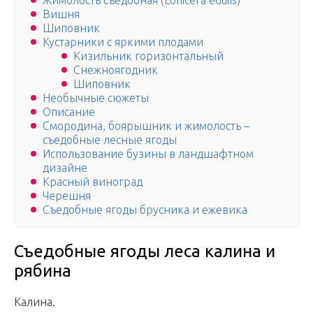
Жимолость съедобная (Lonicera edulis)
Вишня
Шиповник
Кустарники с яркими плодами
Кизильник горизонтальный
Снежноягодник
Шиповник
Необычные сюжеты
Описание
Смородина, боярышник и жимолость –
съедобные лесные ягоды
Использование бузины в ландшафтном
дизайне
Красный виноград
Черешня
Съедобные ягоды брусника и ежевика
Съедобные ягоды леса калина и
рябина
Калина.