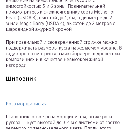
внимание на зимостойкость, есть сорта с
зимостойкостью 5 и 6 зоны. Повнимательней
присмотритесь к снежноягоднику сорта Mother of
Pearl (USDA 3), высотой до 1,7 м, в диаметре до 2
м или Magic Barry (USDA 4), высотой до 2 метров с
шаровидной ажурной кроной
При правильной и своевременной стрижке можно
поддерживать размеры куста на желаемом уровне. В
саду хорошо смотрится в миксбордере, в древесных
композициях и в качестве невысокой живой
изгороди.
Шиповник
Роза морщинистая
Шиповник, он же роза морщинистая, он же роза
ругоза — куст высотой до 3-4 м с листьями от светло-
зеленого до темно-зеленого цвета. Плоды этого