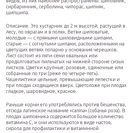
видов, из них наиболее распространены: шиповник,
сирбаринник, серболина, чипорас, шипняк,
шипшипа.
Описание. Это кустарник до 2 м высотой, растущий в
лесу, по оврагам и в полях. Ветви шиповатые,
молодые — с прямыми шиловидными шипами,
старые — с согнутыми шипами, расположенными на
цветущих ветвях попарно у основания черешков.
Лист состоит из пяти-семи овальных или
продолговатых пильчатых на нижней стороне сизых
листков. Цветки крупные, розовые, одиночные или
собранные по три (реже по четыре-пять).
Чашелистики цельные, превышающие лепестки и
при плодах сходящиеся вверх. Цветоложе при плодах
гладкое, шаровидное, красное.
Раньше корни его употреблялись против бешенства,
отсюда латинское название «canina» (собачья роза). В
плодах шиповника содержится большое количество
витамина С, и они используются в виде настоя,
сиропа для профилактики и витаминной