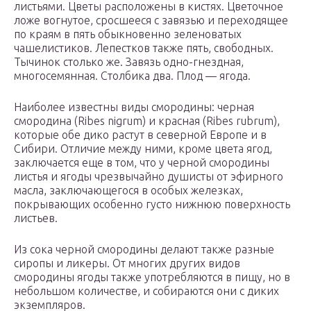
листьями. Цветы расположены в кистях. Цветочное
ложе вогнутое, сросшееся с завязью и переходящее
по краям в пять обыкновенно зеленоватых
чашелистиков. Лепестков также пять, свободных.
Тычинок столько же. Завязь одно-гнездная,
многосемянная. Столбика два. Плод — ягода.
Наиболее известны виды смородины: черная
смородина (Ribes nigrum) и красная (Ribes rubrum),
которые обе дико растут в северной Европе и в
Сибири. Отличие между ними, кроме цвета ягод,
заключается еще в том, что у черной смородины
листья и ягоды чрезвычайно душисты от эфирного
масла, заключающегося в особых железках,
покрывающих особенно густо нижнюю поверхность
листьев.
Из сока черной смородины делают также разные
сиропы и ликеры. От многих других видов
смородины ягоды также употребляются в пищу, но в
небольшом количестве, и собираются они с диких
экземпляров.