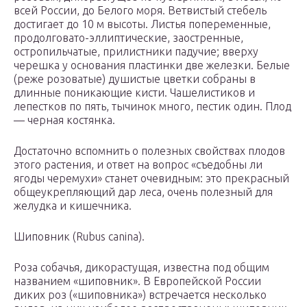
всей России, до Белого моря. Ветвистый стебель
достигает до 10 м высоты. Листья попеременные,
продолговато-эллиптические, заостренные,
остропильчатые, прилистники падучие; вверху
черешка у основания пластинки две железки. Белые
(реже розоватые) душистые цветки собраны в
длинные поникающие кисти. Чашелистиков и
лепестков по пять, тычинок много, пестик один. Плод
— черная костянка.
Достаточно вспомнить о полезных свойствах плодов
этого растения, и ответ на вопрос «съедобны ли
ягоды черемухи» станет очевидным: это прекрасный
общеукрепляющий дар леса, очень полезный для
желудка и кишечника.
Шиповник (Rubus canina).
Роза собачья, дикорастущая, известна под общим
названием «шиповник». В Европейской России
диких роз («шиповника») встречается несколько