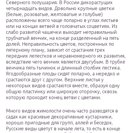
Северного полушария. В России дикорастущих
четырнадцать видов. Довольно крупные цветки
(белые, розоватые, желтоватые и голубые)
расположены всего чаще попарно в углах листьев
или на концах ветвей в головчатых соцветиях. Из
слабо развитой чашечки выходит неправильный
трубчатый венчик, на конце разделенный на пять
долей. Неправильность цветов, построенных по
пятерному плану, зависит от срастания трех
передних лепестков и неравномерного их развития,
вследствие чего венчик является двугубым. В трубке
венчика пять тычинок и длинный столбик пестика.
Ягодообразные плоды сидят попарно, а нередко и
срастаются друг с другом. Верхние листья у
некоторых видов срастаются вместе, образуя одну
общую пластинку или широкую оторочку, сквозь
которую проходит конец ветви с цветами.
Много видов жимолости очень часто разводятся в
садах как красивые декоративные кустарники,
хорошо пригодные для групп, аллей и беседок.
Русские виды цветут в начале лета, то есть в конце